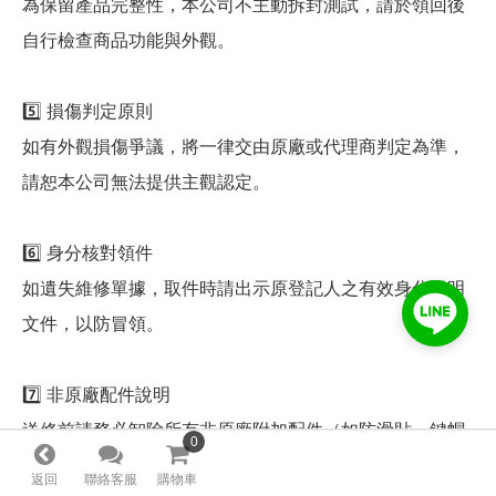
為保留產品完整性，本公司不主動拆封測試，請於領回後
自行檢查商品功能與外觀。
5️⃣ 損傷判定原則
如有外觀損傷爭議，將一律交由原廠或代理商判定為準，
請恕本公司無法提供主觀認定。
6️⃣ 身分核對領件
如遺失維修單據，取件時請出示原登記人之有效身分證明
文件，以防冒領。
7️⃣ 非原廠配件說明
送修前請務必卸除所有非原廠附加配件（如防滑貼、鍵帽
0
0
等）。本公司不保證此類配件之保存或補償。如更換新品
返回
聯絡客服
購物車