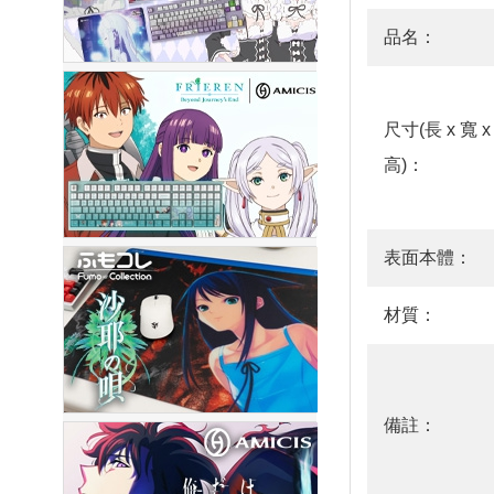
品名：
尺寸(長 x 寬 x
高)：
表面本體：
材質：
備註：