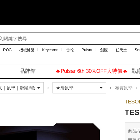
ROG
機械鍵盤
Keychron
雷蛇
Pulsar
劍匠
任天堂
So
品牌館
🔥Pulsar 6th 30%OFF大特價🔥
戰
布質鼠墊
TES
TE
商品