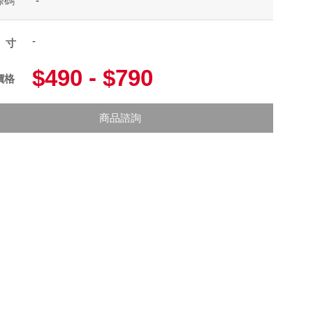
條碼
-
-
尺寸
$490 - $790
價格
商品諮詢