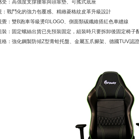
感受：高強度支撐腰靠與頭靠墊、可搖式底座
現：戰鬥化的強力包覆感、精緻菱格紋皮革升級設計
視覺：雙B跑車等級燙印LOGO、側面類碳纖維搭紅色車縫線
組裝：固定螺絲出貨已先預裝固定，組裝時只要拆卸後固定椅子
規格：強化鋼製防傾Z型青蛙托盤、金屬五爪腳架、德國TUV認證