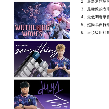
2、最舒適體驗
3、最極致的表
4、最低調奢華
5、超簡易自行
6、最頂級用料