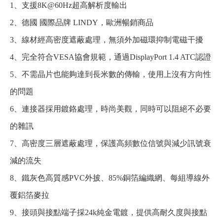
1、支援8K@60Hz超高解析度輸出
2、德國 國際品牌 LINDY，歐洲暢銷商品
3、線材經高密度遮蔽處理，無須外加磁環抑制電磁干擾
4、完全符合VESA協會規範，通過DisplayPort 1.4 ATC認證
5、不需晶片也能夠達到長米數的傳輸，使用上沒有方向性
的問題
6、連接器採用鍍鉻處理，時尚美觀，同時可以阻絕不必要
的雜訊
7、高密度三層遮蔽處理，保護高頻數位信號與減少訊號衰
減的流失
8、鐵灰色高質感PVC外披、85%銅箔編織網、每組導線外
覆鋁箔麥拉
9、接頭與接點端子採24k純金電鍍，提供高耐久度與接點