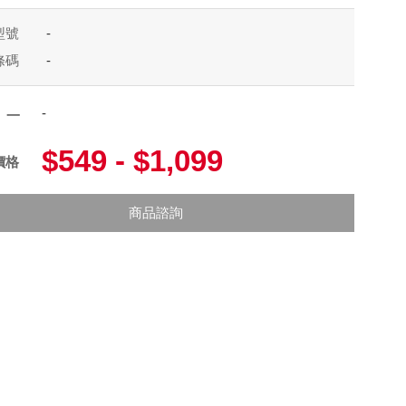
型號
-
條碼
-
-
項一
$549 - $1,099
價格
商品諮詢