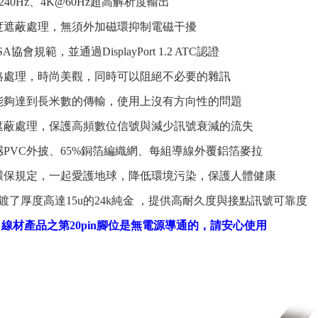
D 240Hz、4K@60Hz超高解析度輸出
度遮蔽處理，無須外加磁環抑制電磁干擾
協會規範，並通過DisplayPort 1.2 ATC認證
鉻處理，時尚美觀，同時可以阻絕不必要的雜訊
能夠達到長米數的傳輸，使用上沒有方向性的問題
遮蔽處理，保護高頻數位信號與減少訊號衰減的流失
感PVC外披、65%銅箔編織網、每組導線外覆鋁箔麥拉
HS 環保規定，一起愛護地球，降低環境污染，保護人體健康
鍍了厚度高達15u的24k純金 ，提供高耐久度與接點訊號可靠度
Port 線材產品之第20pin腳位是無電源導通的，請安心使用