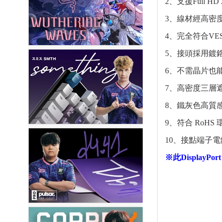
2、支援Full H
3、線材經高密
4、完全符合VESA
5、接頭採用鍍
6、不需晶片也
7、高密度三層
8、鐵灰色高質
9、符合 Ro
10、接點端子電
※此Display