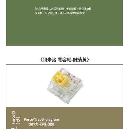
《阿米洛 電容軸-雛菊黃》