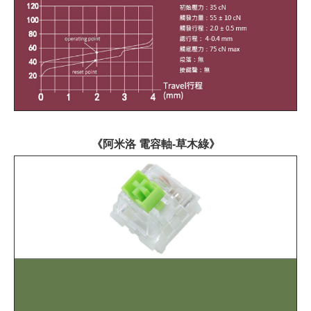
《阿米洛 電容軸-草木綠》