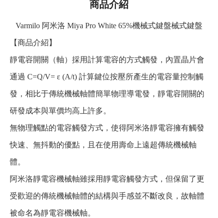
商品介紹
Varmilo 阿米洛 Miya Pro White 65%機械式鍵盤械式鍵盤
【商品介紹】
靜電容開關（軸）採用計算電容的方式觸發，內置晶片會
通過 C=Q/V= ε (A/t) 計算鍵位按壓所產生的電容量控制觸
發，相比于傳統機械軸體簡單物理導電發，靜電容開關的
研發成本與單價均高上許多。
無物理觸點的電容觸發方式，使得阿米洛靜電容擁有觸發
快速、無抖動的優點，且在使用壽命上遠超傳統機械軸
體。
阿米洛靜電容機械軸雖採用靜電容觸發方式，但保留了更
受歡迎的傳統機械軸體的結構與手感並不斷改良，故軸體
被命名為靜電容機械軸。