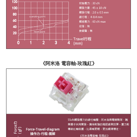
《阿米洛 電容軸-玫瑰紅》