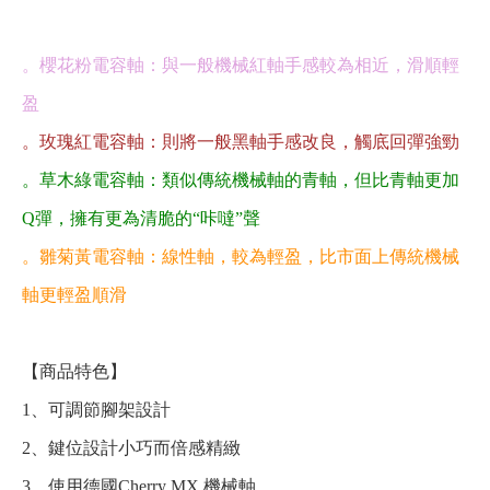
。櫻花粉電容軸：與一般機械紅軸手感較為相近，滑順輕
盈
。玫瑰紅電容軸：則將一般黑軸手感改良，觸底回彈強勁
。草木綠電容軸：類似傳統機械軸的青軸，但比青軸更加
Q彈，擁有更為清脆的“咔噠”聲
。雛菊黃電容軸：線性軸，較為輕盈，比市面上傳統機械
軸更輕盈順滑
【商品特色】
1、可調節腳架設計
2、鍵位設計小巧而倍感精緻
3、使用德國Cherry MX 機械軸