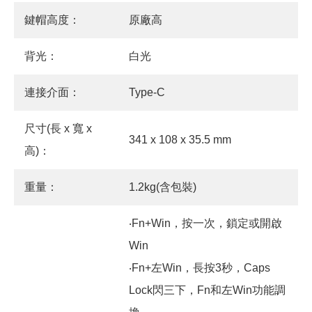
鍵帽高度：
原廠高
背光：
白光
連接介面：
Type-C
尺寸(長 x 寬 x
341 x 108 x 35.5 mm
高)：
重量：
1.2kg(含包裝)
‧Fn+Win，按一次，鎖定或開啟
Win
‧Fn+左Win，長按3秒，Caps
Lock閃三下，Fn和左Win功能調