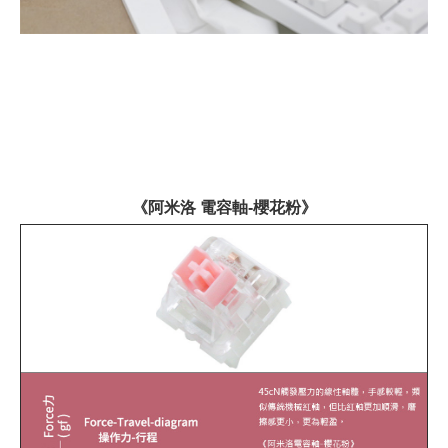
《阿米洛 電容軸-櫻花粉》