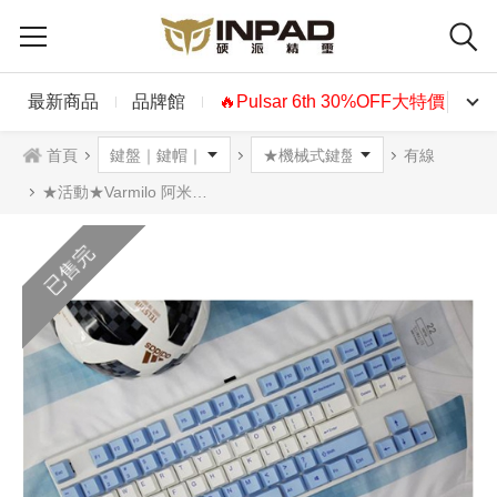
最新商品
品牌館
🔥Pulsar 6th 30%OFF大特價🔥
首頁
有線
★活動★Varmilo 阿米洛 2018特別版80%機械式鍵盤 藍白版 紅軸 茶軸 英文
已售完