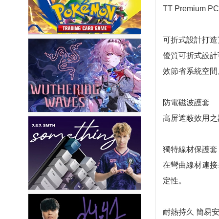
TT Premi
可折式設計打造
優質可折式設計可
效節省系統空間
防電磁波護套
高屏遮蔽效用之
獨特線材保護套
在彎曲線材連接
定性。
耐熱持久 簡易