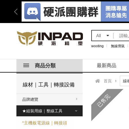
All
wooting
無線滑鼠
商品分類
最新商品
首頁
線材｜工具｜轉接設備
已售完
品牌總覽
★組裝用線｜整線工具
*主機板電源線｜轉接頭