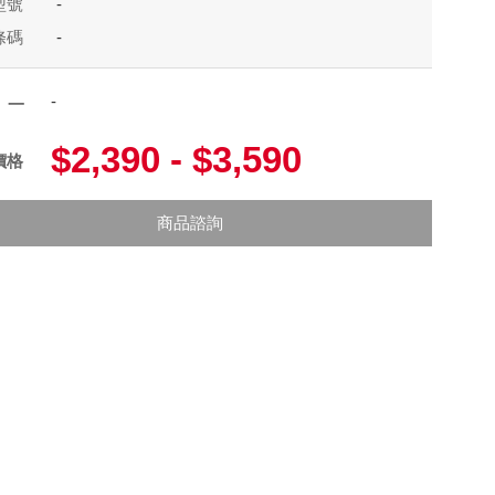
型號
-
條碼
-
-
項一
$2,390 - $3,590
價格
商品諮詢