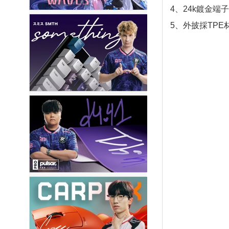
4、24k鍍金
5、外披採TP