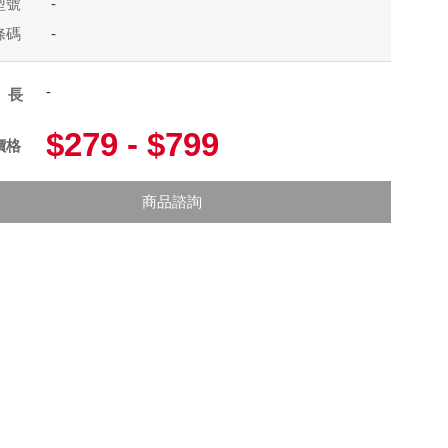
型號
-
條碼
-
-
線長
$279 - $799
價格
商品諮詢