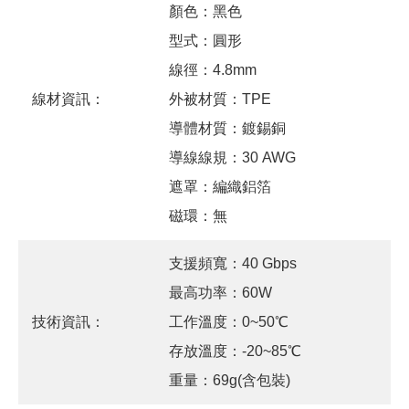
顏色：黑色
型式：圓形
線徑：4.8mm
線材資訊：
外被材質：TPE
導體材質：鍍錫銅
導線線規：30 AWG
遮罩：編織鋁箔
磁環：無
支援頻寬：40 Gbps
最高功率：60W
技術資訊：
工作溫度：0~50℃
存放溫度：-20~85℃
重量：69g(含包裝)