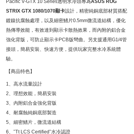
Pacific V-GTX 10 Series透明水冷頭專為
ASUS ROG
STRIX GTX 1080/1070顯卡
設計，精密純銅底部材質搭配
鍍鎳抗腐蝕處理，以及細密鰭片0.5mm微流道結構，優化
熱傳導效能，有效達到顯示卡散熱效果，而內附的鋁合金
強化背版，可防止顯示卡PCB版彎曲。另支援通用G1/4管
接頭，簡易安裝、快速方便，提供玩家完整水冷系統體
驗。
【商品特色】
1、高水流量設計
2、理想效能，簡易安裝
3、內附鋁合金強化背版
4、耐腐蝕純銅底部製造
5、細密鰭片，微流道結構
6、"Tt LCS Certified"水冷認證