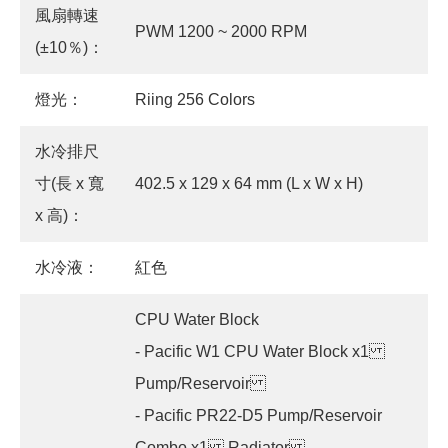
風扇轉速
PWM 1200 ~ 2000 RPM
(±10％)：
燈光：
Riing 256 Colors
水冷排尺
寸(長 x 寬
402.5 x 129 x 64 mm (L x W x H)
x 高)：
水冷液：
紅色
CPU Water Block
- Pacific W1 CPU Water Block x1
Pump/Reservoir
- Pacific PR22-D5 Pump/Reservoir
Combo x1 Radiator