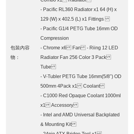
- Pacific RL360 Radiator x1 64 (H) x
129 (W) x 402.5 (L) x1 Fittings
- Pacific G1/4 PETG Tube 16mm OD
Compression
包裝內容
- Chrome x6 Fan - Riing 12 LED
物：
Radiator Fan 256 Color 3 Pack
Tube
- V-Tubler PETG Tube 16mm(5/8") OD
500mm 4Pack x1 Coolant
- C1000 Red Opaque Coolant 1000ml
x1 Accessory
- Intel and AMD Universal Backplated
& Mounting Kit
- 24pin ATX Bridge Tool x1