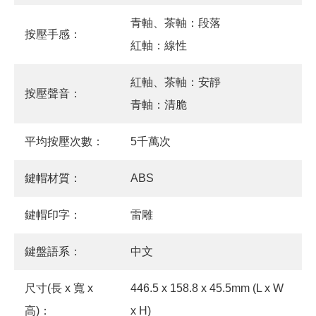
青軸、茶軸：段落
按壓手感：
紅軸：線性
紅軸、茶軸：安靜
按壓聲音：
青軸：清脆
平均按壓次數：
5千萬次
鍵帽材質：
ABS
鍵帽印字：
雷雕
鍵盤語系：
中文
尺寸(長 x 寬 x
446.5 x 158.8 x 45.5mm (L x W
高)：
x H)