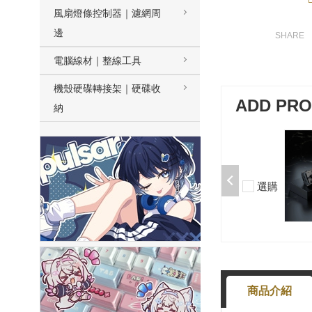
風扇燈條控制器｜濾網周
邊
電腦線材｜整線工具
機殼硬碟轉接架｜硬碟收
ADD PR
納
加購-剪刀石頭布猜拳鍵帽一盒
入000385000289
$199
選購
-
+
商品介紹