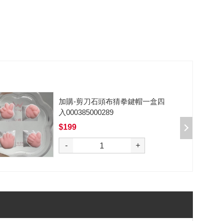
/10
加購-黑武士軸V2/5腳/段落/6
潤/10入 000377000012*10
$50
選購
-
+