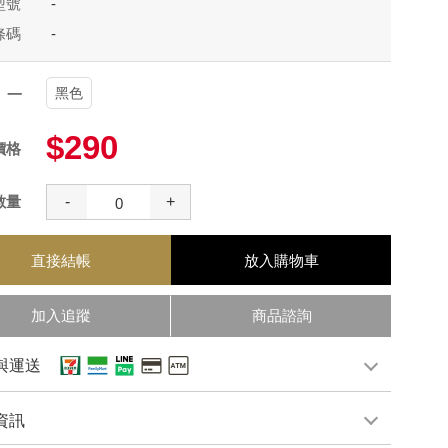
型號
-
條碼
-
黑色
項一
$290
價格
數量
-
+
直接結帳
放入購物車
加入追蹤
商品諮詢
與運送
資訊