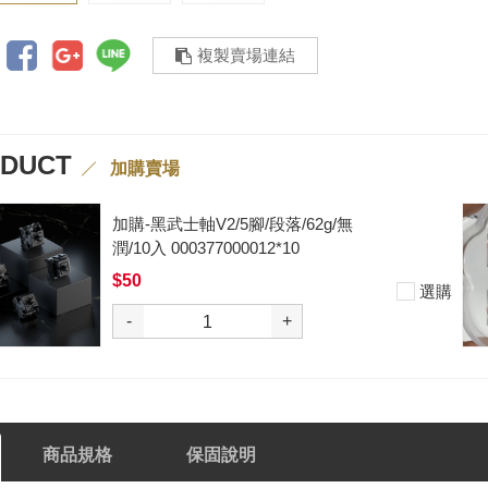
複製賣場連結
ODUCT
加購賣場
四
加購-夢境軸/5腳/段落/58g/無潤
入 000377000013*10
$50
選購
-
+
商品規格
保固說明