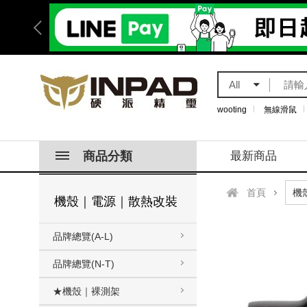
All
wooting
無線滑鼠
商品分類
最新商品
首頁
機殼｜電源｜散熱改裝
品牌總覽(A-L)
品牌總覽(N-T)
★機殼｜裸測架