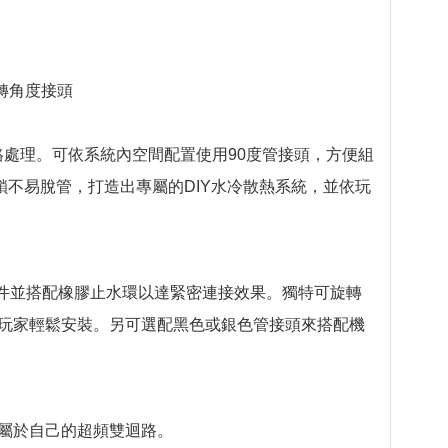
90度轉角度接頭
銀色鍍鉻處理。可依系統內空間配置使用90度管接頭，方便組
鎖不易脫管，打造出專屬的DIY水冷散熱系統，並依玩
。
螺牙之水冷配件並搭配橡膠止水環以達緊密連接效果。獨特可旋轉
便玩家輕鬆安裝。另可選配黑色或銀色管接頭來搭配機
裝屬於自己的超頻雙迴路。