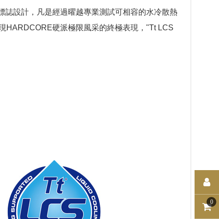
級的認證標誌設計，凡是經過曜越專業測試可相容的水冷散熱
RDCORE硬派極限風采的終極表現，"Tt LCS
0