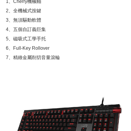
1、Cherry機械軸
2、全機械式按鍵
3、無須驅動軟體
4、五個自訂義巨集
5、磁吸式工學手托
6、Full-Key Rollover
7、精緻金屬削切音量滾輪