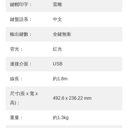
鍵帽印字：
雷雕
鍵盤語系：
中文
輸出鍵數：
全鍵無衝
背光：
紅光
連接介面：
USB
線長：
約1.8m
尺寸(長 x 寬 x
492.6 x 236.22 mm
高)：
重量：
約1.3kg