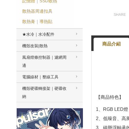
記憶體｜SSD散熱
散熱器周邊扣具
散熱膏｜導熱貼
★水冷｜水冷配件
商品介紹
機殼改裝|散熱
風扇燈條控制器｜濾網周
邊
電腦線材｜整線工具
機殼硬碟轉接架｜硬碟收
納
【商品特色】
1、RGB LED燈
2、低噪音、高
3、磁懸浮軸承