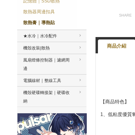
記憶體｜SSD散熱
散熱器周邊扣具
散熱膏｜導熱貼
★水冷｜水冷配件
商品介紹
機殼改裝|散熱
風扇燈條控制器｜濾網周
邊
電腦線材｜整線工具
機殼硬碟轉接架｜硬碟收
納
【商品特色】
1、低粘度優質