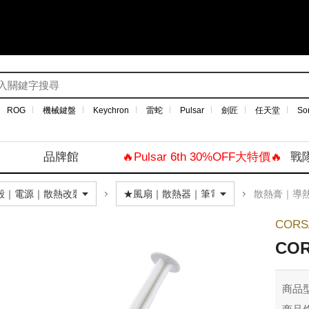
ROG
機械鍵盤
Keychron
雷蛇
Pulsar
劍匠
任天堂
So
品牌館
🔥Pulsar 6th 30%OFF大特價🔥
戰
散熱膏｜導
COR
COR
商品