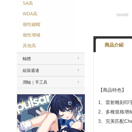
SA高
WDA高
個性鍵帽
個性增補
商品介紹
其他高
軸體
組裝週邊
潤軸｜手工具
【商品特色】
1、雷射雕刻印
2、多種規格增
3、完美匹配Che