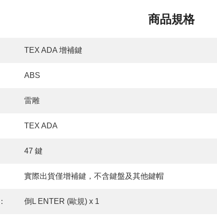
商品規格
TEX ADA 增補鍵
ABS
雷雕
TEX ADA
47 鍵
實際出貨僅增補鍵，不含鍵盤及其他鍵帽
：
倒L ENTER (歐規) x 1