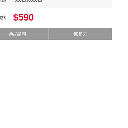
條碼
000293000026
$590
價格
商品諮詢
開箱文