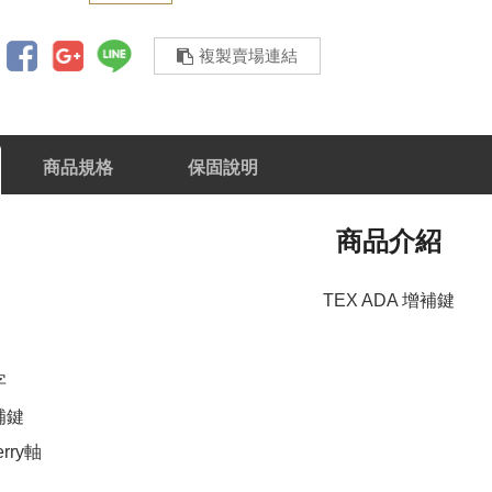
複製賣場連結
商品規格
保固說明
商品介紹
TEX ADA 增補鍵
字
補鍵
rry軸