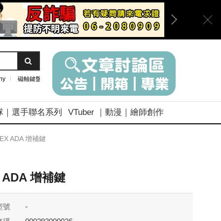
ny
磁軸鍵盤
隊｜選手聯名系列
VTuber ｜動漫｜繪師創作
EX ADA 增補鍵
X ADA 增補鍵
型號
-