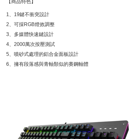
【商品特色】
1、19鍵不衝突設計
2、可採RGB燈效調整
3、多媒體快速鍵設計
4、2000萬次按壓測試
5、噴砂式處理的鋁合金面板設計
6、擁有段落感與青軸類似的賽鋼軸體