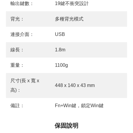
輸出鍵數：
19鍵不衝突設計
背光：
多種背光模式
連接介面：
USB
線長：
1.8m
重量：
1100g
尺寸(長 x 寬 x
448 x 140 x 43 mm
高)：
備註：
Fn+Win鍵，鎖定Win鍵
保固說明