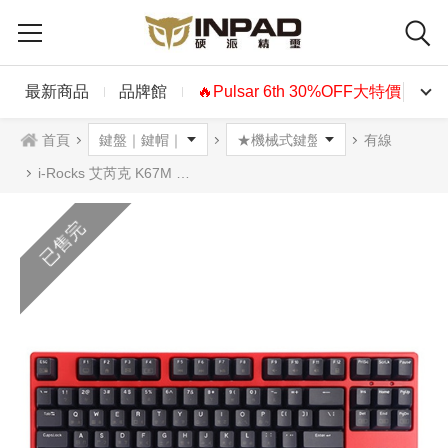
最新商品
品牌館
🔥Pulsar 6th 30%OFF大特價🔥
首頁
有線
i-Rocks 艾芮克 K67M 聖誕節限定版 80%機械式鍵盤 青軸 中文 送鍵帽組
已售完