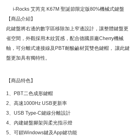
i-Rocks 艾芮克 K67M 聖誕節限定版80%機械式鍵盤
【商品介紹】
此鍵盤將右邊的數字區移除加上窄邊設計，讓整體鍵盤更
省空間，外觀採用木紋質感，配合德國原廠Cherry機械
軸，可分離式連接線及PBT耐酸鹼材質雙色鍵帽， 讓此鍵
盤更加具有獨特性。
【商品特色】
1、PBT二色成形鍵帽
2、高速1000Hz USB更新率
3、USB Type-C鍵線分離設計
4、內建鍵盤腳架與柔光指示燈
5、可鎖Windows鍵及App鍵功能