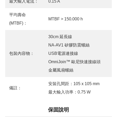
最大輸入電流：
0.15 A
平均壽命
MTBF > 150.000 h
(MTBF)：
30cm 延長線
NA-AV1 矽膠防震螺絲
包裝內容物：
USB電源連接線
OmniJoin™ 歐尼快速接線頭
金屬風扇螺絲
安裝孔間距：105 x 105 mm
備註：
最大輸入功率：0.75 W
保固說明