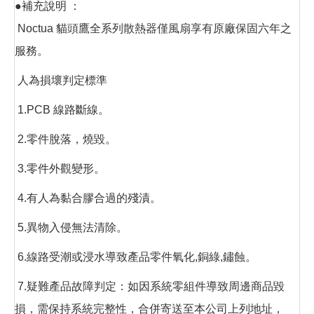
●補充說明 ：
Noctua 貓頭鷹全系列散熱器僅風扇享有原廠保固六年之
服務。
人為損壞判定標準
1.PCB 線路斷線。
2.零件脫落，燒毀。
3.零件外觀變形。
4.有人為黏合膠合過的殘漬。
5.異物入侵無法清除。
6.線路受潮或浸水導致產品零件氧化,銅綠,鏽蝕。
7.疑難產品故障判定：如因系統零組件導致周邊商品毀
損，需保持系統完整性，合併寄送至本公司上列地址，