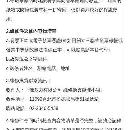
1.寄送維修品時建議將故障商品本體連同彩盒加上適當的
紙箱或防撞包裝材料一併寄回，便以得到較好的保護效
果。
2.
維修件返修內容物清單
a.發票正本或電子發票憑證(※如因開立三聯式發票報帳或
發票中獎緣故無法提供正本，可以發票影本替代※)
b.故障現象文字描述
c.送修者姓名、聯絡電話、地址
3.維修換貨聯絡資訊：
收件人：『佳多力有限公司-維修換貨處理小組』
收件地址：11099台北市松德郵局第51號信箱
聯絡電話：02-2346-5438
4.維修件寄回時請檢查內容物清單是否完整，請務必記得
放入您購買時的統一發票，我們處理好您的物品完修後會