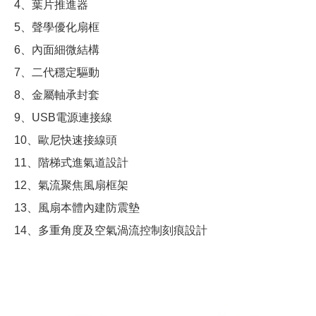
4、葉片推進器
5、聲學優化扇框
6、內面細微結構
7、二代穩定驅動
8、金屬軸承封套
9、USB電源連接線
10、歐尼快速接線頭
11、階梯式進氣道設計
12、氣流聚焦風扇框架
13、風扇本體內建防震墊
14、多重角度及空氣渦流控制刻痕設計