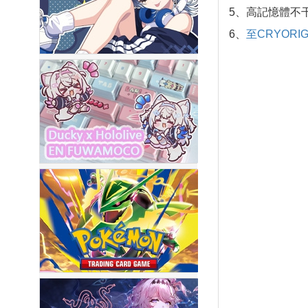
5、高記憶體不
6、
至CRYOR