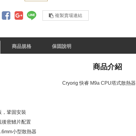
複製賣場連結
商品規格
保固說明
商品介紹
Cryorig 快睿 M9a CPU塔式散熱
板，鞏固安裝
疏後密鰭片配置
4.6mm小型散熱器