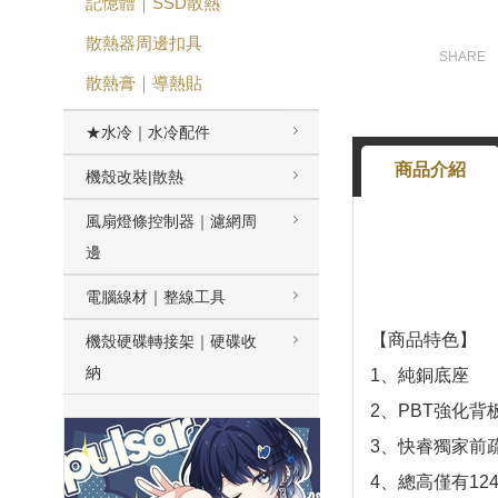
記憶體｜SSD散熱
散熱器周邊扣具
散熱膏｜導熱貼
★水冷｜水冷配件
商品介紹
機殼改裝|散熱
風扇燈條控制器｜濾網周
邊
電腦線材｜整線工具
【商品特色】
機殼硬碟轉接架｜硬碟收
納
1、純銅底座
2、PBT強化背
3、快睿獨家前
4、總高僅有12