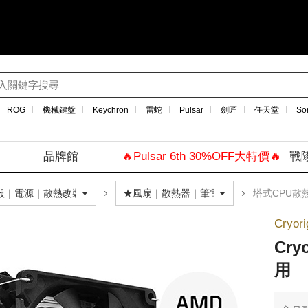
ROG
機械鍵盤
Keychron
雷蛇
Pulsar
劍匠
任天堂
So
品牌館
🔥Pulsar 6th 30%OFF大特價🔥
戰
塔式CPU散
Cryor
Cry
用