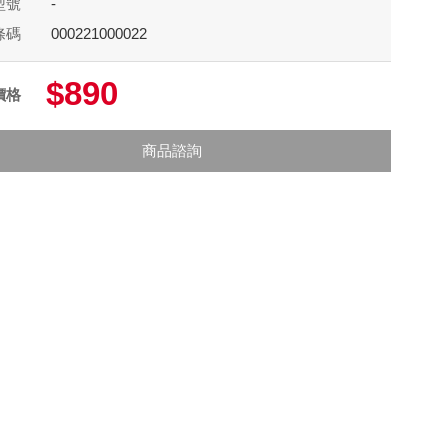
型號
-
條碼
000221000022
$890
價格
商品諮詢