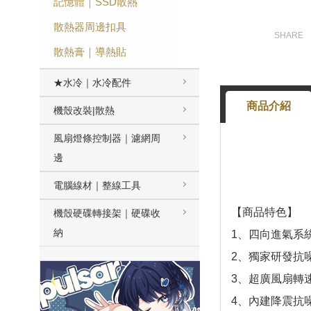
記憶體｜SSD散熱
散熱器周邊扣具
散熱膏｜導熱貼
★水冷｜水冷配件
商品介紹
機殼改裝|散熱
風扇燈條控制器｜濾網周
邊
電腦線材｜整線工具
【商品特色】
機殼硬碟轉接架｜硬碟收
納
1、四向進氣系
2、獨家研發抗
3、超廣風扇轉
4、內建降震抗