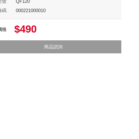
型號
QF120
條碼
000221000010
$490
價格
商品諮詢