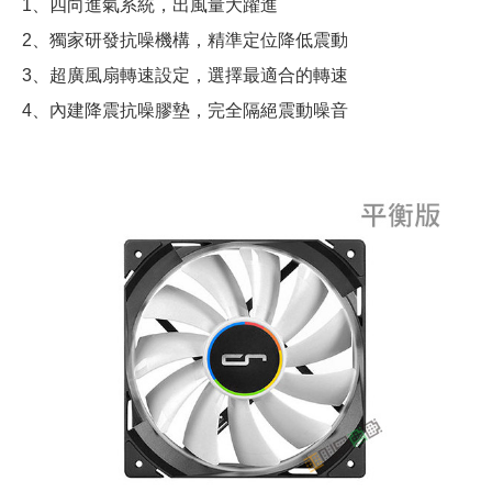
1、四向進氣系統，出風量大躍進
2、獨家研發抗噪機構，精準定位降低震動
3、超廣風扇轉速設定，選擇最適合的轉速
4、內建降震抗噪膠墊，完全隔絕震動噪音