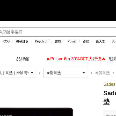
ROG
機械鍵盤
Keychron
雷蛇
Pulsar
劍匠
任天堂
So
品牌館
🔥Pulsar 6th 30%OFF大特價🔥
戰
布質鼠墊
Sade
Sa
墊