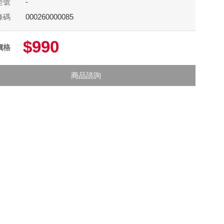
型號
-
條碼
000260000085
$990
價格
商品諮詢