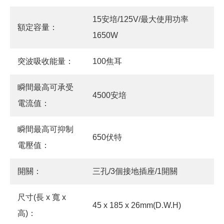
15安培/125V/最大使用功率
額定容量：
1650W
突波吸收能量：
100焦耳
瞬間最高可承受
4500安培
電流值：
瞬間最高可抑制
650伏特
電壓值：
開關：
三孔/3個接地插座/1開關
尺寸(長 x 寬 x
45 x 185 x 26mm(D.W.H)
高)：