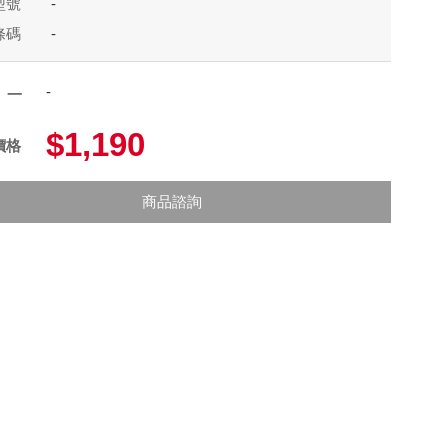
型號
-
條碼
-
-
項一
$1,190
價格
商品諮詢