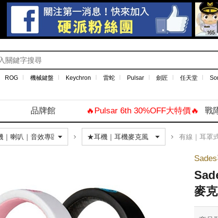
ROG
機械鍵盤
Keychron
雷蛇
Pulsar
劍匠
任天堂
So
品牌館
🔥Pulsar 6th 30%OFF大特價🔥
戰
有線｜耳罩
Sade
Sa
麥克