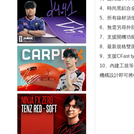
4、時尚黑鋁合
5、所有線材須
6、無需另尋外部電源
7、支援開機功能 ( 
8、最新規格雙面
9、支援CFast t
10、內建工規等
機構設計即可將C