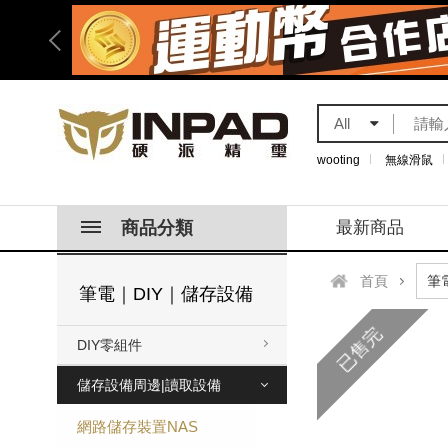
All
wooting
無線滑鼠
商品分類
最新商品
首頁
筆電｜DIY｜儲存設備
已售完
DIY零組件
儲存設備周邊|讀取設備
網路儲存裝置NAS