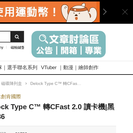
ny
磁軸鍵盤
隊｜選手聯名系列
VTuber ｜動漫｜繪師創作
｜磁碟陣列盒
Delock Type C™ 轉CFast 2.0 讀卡機|黑91736
ck創肯國際
ock Type C™ 轉CFast 2.0 讀卡機|黑
36