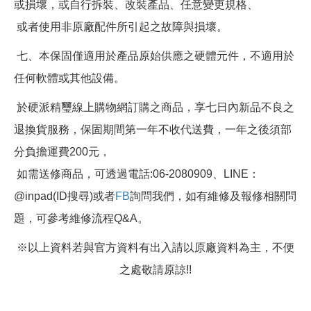
或損壞，或自行拆裝、改裝產品、任意變更規格、
或者使用非原廠配件所引起之故障與損壞。
七、本保固僅適用於產品原始供應之硬體元件，不適用於
任何軟體或其他設備。
於硬派精璽線上購物網訂購之商品，享七日內新品不良之
退換貨服務，保固期間第一年不收代送費，一年之後須部
分負擔運費200元，
如需送修商品，可透過電話:06-2080909、LINE：
@inpad(ID搜尋)或者
FB
詢問我們，如有維修及報修相關問
題，可參考維修流程Q&A。
※以上資料若與官方資料有出入請以原廠資料為主，不便
之處敬請原諒!!