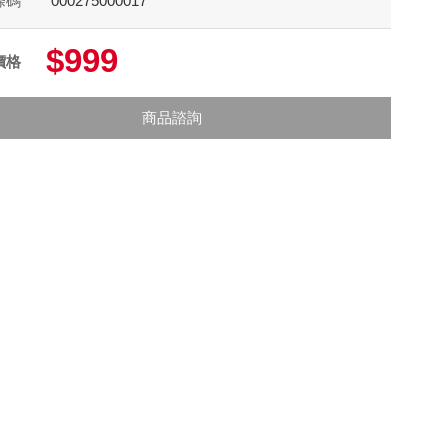
條碼
000275000017
$999
價格
商品諮詢