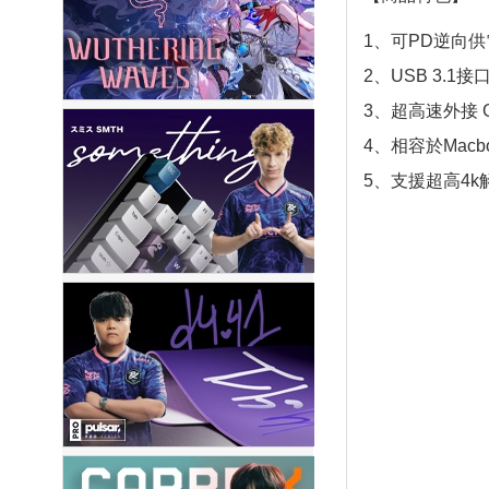
1、可PD逆向
2、USB 3.1
3、超高速外接 G
4、相容於Macb
5、支援超高4k