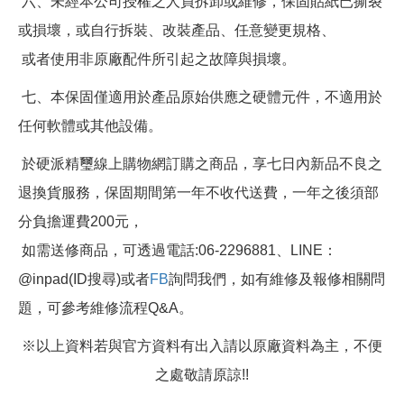
六、未經本公司授權之人員拆卸或維修，保固貼紙已撕裂
或損壞，或自行拆裝、改裝產品、任意變更規格、
或者使用非原廠配件所引起之故障與損壞。
七、本保固僅適用於產品原始供應之硬體元件，不適用於
任何軟體或其他設備。
於硬派精璽線上購物網訂購之商品，享七日內新品不良之
退換貨服務，保固期間第一年不收代送費，一年之後須部
分負擔運費200元，
如需送修商品，可透過電話:06-2296881、LINE：
@inpad(ID搜尋)或者
FB
詢問我們，如有維修及報修相關問
題，可參考維修流程Q&A。
※以上資料若與官方資料有出入請以原廠資料為主，不便
之處敬請原諒!!