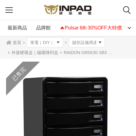
最新商品
品牌館
🔥Pulsar 6th 30%OFF大特價🔥
首頁
外接硬碟盒｜磁碟陣列盒
RAIDON GR5630-SB3 3.5" USB3.0/eSATA 4bay 磁碟陣列設備
已售完