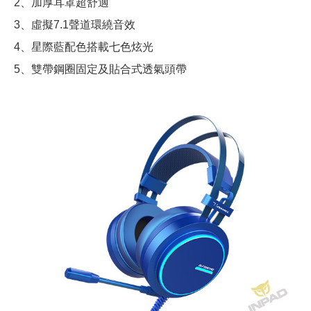
2、加厚耳罩超舒適
3、虛擬7.1聲道環繞音效
4、星際藍配色搭載七色炫光
5、雙帶鋼圈固定及貼合式透氣頭帶