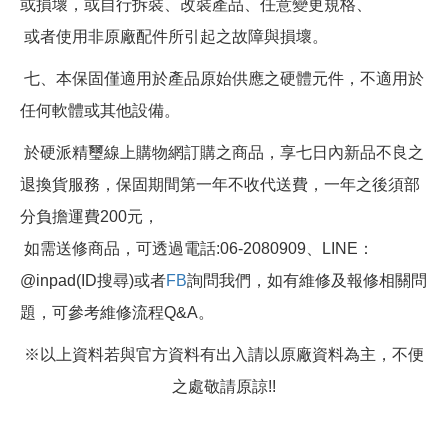
或損壞，或自行拆裝、改裝產品、任意變更規格、
或者使用非原廠配件所引起之故障與損壞。
七、本保固僅適用於產品原始供應之硬體元件，不適用於
任何軟體或其他設備。
於硬派精璽線上購物網訂購之商品，享七日內新品不良之
退換貨服務，保固期間第一年不收代送費，一年之後須部
分負擔運費200元，
如需送修商品，可透過電話:06-2080909、LINE：
@inpad(ID搜尋)或者
FB
詢問我們，如有維修及報修相關問
題，可參考維修流程Q&A。
※以上資料若與官方資料有出入請以原廠資料為主，不便
之處敬請原諒!!