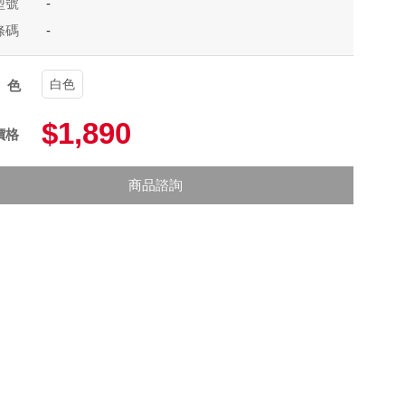
型號
-
條碼
-
白色
顏色
$1,890
價格
商品諮詢