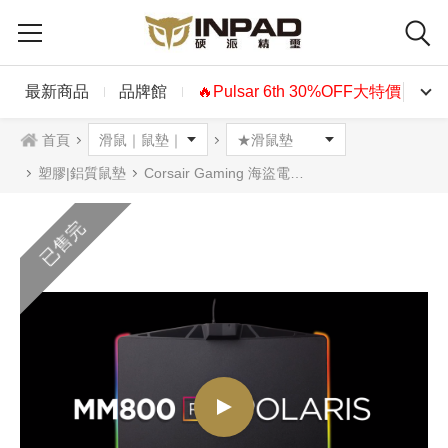
最新商品
品牌館
🔥Pulsar 6th 30%OFF大特價🔥
首頁
塑膠|鋁質鼠墊
Corsair Gaming 海盜電競 MM800 RGB Polaris 塑膠滑鼠墊
已售完