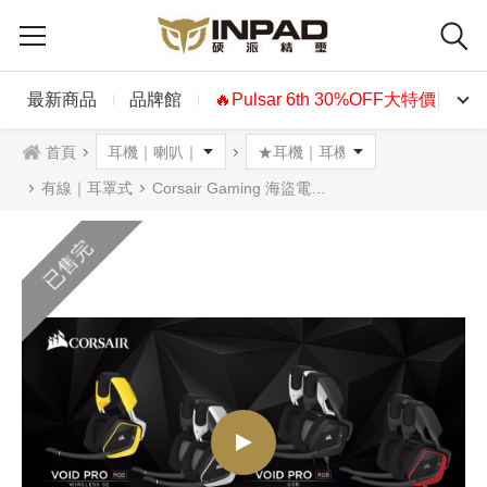
最新商品
品牌館
🔥Pulsar 6th 30%OFF大特價🔥
首頁
有線｜耳罩式
Corsair Gaming 海盜電競 Void Pro RGB USB耳機麥克風 碳黑色 白色
已售完