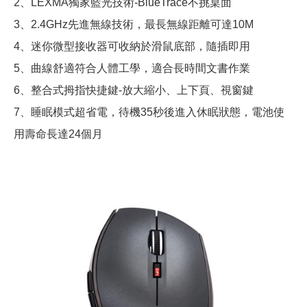
2、LEXMA獨家藍光技術-BlueTrace不挑桌面
3、2.4GHz先進無線技術，最長無線距離可達10M
4、迷你微型接收器可收納於滑鼠底部，隨插即用
5、曲線舒適符合人體工學，適合長時間文書作業
6、整合式拇指快捷鍵-放大縮小、上下頁、視窗鍵
7、睡眠模式超省電，待機35秒後進入休眠狀態，電池使
用壽命長達24個月