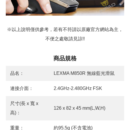
※以上說明僅供參考，若有不符請以原廠官方網站為主，
不便之處敬請見諒!!
商品規格
品名：
LEXMA M850R 無線藍光滑鼠
連接介面：
2.4GHz-2.480GHz FSK
尺寸(長 x 寬 x
126 x 82 x 45 mm(L,W,H)
高)：
重量：
約95.5g (不含電池)