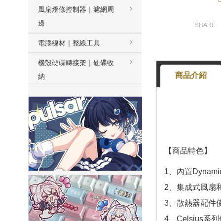
風扇燈條控制器｜濾網周
邊
電腦線材｜整線工具
機殼硬碟轉接架｜硬碟收
商品介紹
納
【商品特色】
1、內置Dynam
2、集成式風扇
3、散熱器配件
4、Celsi