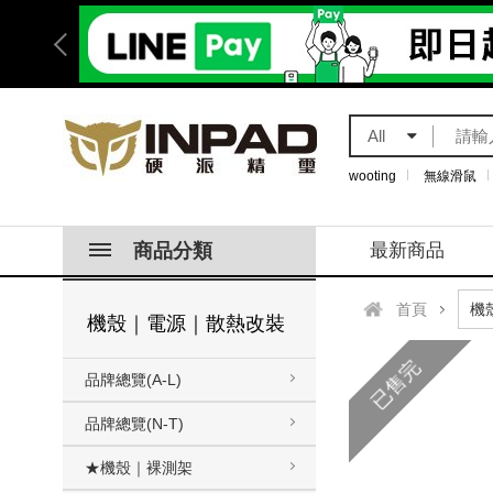
All
wooting
無線滑鼠
商品分類
最新商品
首頁
機殼｜電源｜散熱改裝
已售完
品牌總覽(A-L)
品牌總覽(N-T)
★機殼｜裸測架