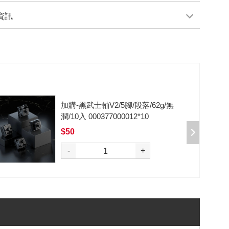
資訊
加購-剪刀石頭布猜拳鍵帽一盒四
入000385000289
$199
選購
-
+