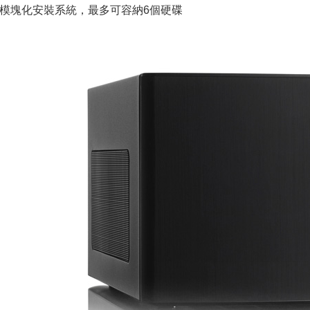
型模塊化安裝系統，最多可容納6個硬碟