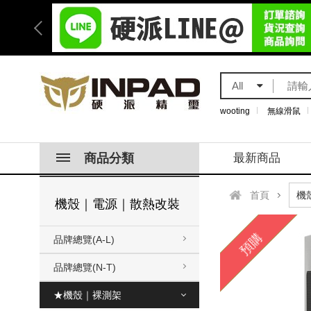
All
wooting
無線滑鼠
商品分類
最新商品
首頁
機殼｜電源｜散熱改裝
預購
品牌總覽(A-L)
品牌總覽(N-T)
★機殼｜裸測架