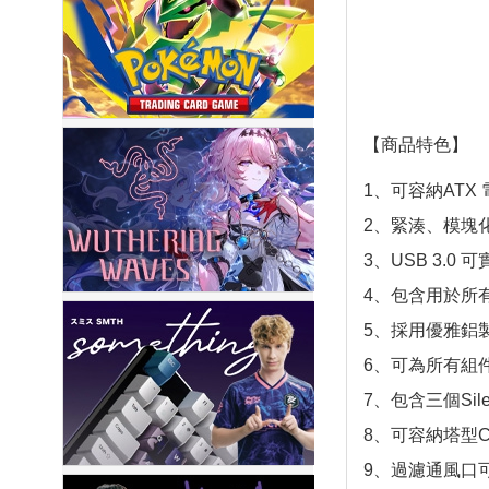
【商品特色】
1、可容納ATX 
2、緊湊、模塊
3、USB 3.0
4、包含用於所
5、採用優雅鋁
6、可為所有組
7、包含三個Sil
8、可容納塔型
9、過濾通風口