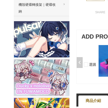
機殼硬碟轉接架｜硬碟收
納
ADD PR
加購-夢境軸/5腳/段落/58g/無潤/10
入 000377000013*10
$50
選購
-
+
商品介紹