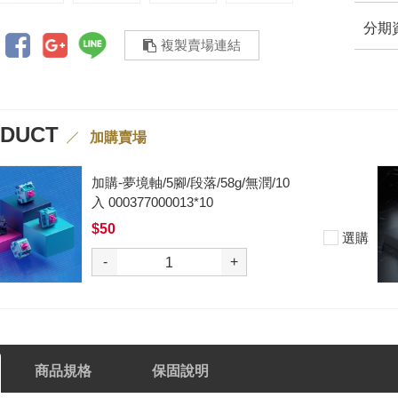
分期
複製賣場連結
ODUCT
加購賣場
加購-黑武士軸V2/5腳/段落/62g/無
潤/10入 000377000012*10
$50
選購
-
+
商品規格
保固說明