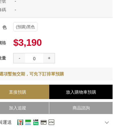
型號
-
條碼
-
(預購)黑色
顏色
$3,190
價格
數量
-
+
選項暫無交期，可先下訂排單預購
直接預購
放入購物車
預購
加入追蹤
商品諮詢
與運送