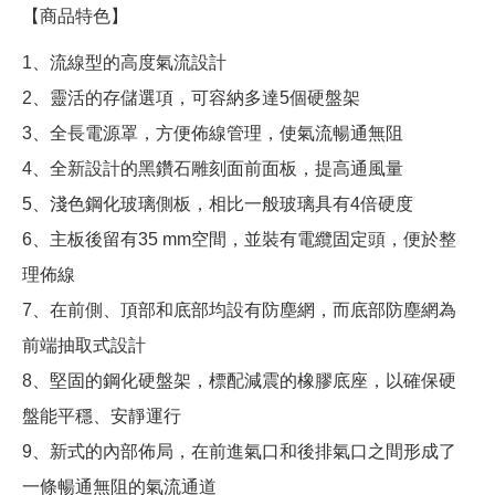
【商品特色】
1、流線型的高度氣流設計
2、靈活的存儲選項，可容納多達5個硬盤架
3、全長電源罩，方便佈線管理，使氣流暢通無阻
4、全新設計的黑鑽石雕刻面前面板，提高通風量
5、淺色鋼化玻璃側板，相比一般玻璃具有4倍硬度
6、主板後留有35 mm空間，並裝有電纜固定頭，便於整
理佈線
7、在前側、頂部和底部均設有防塵網，而底部防塵網為
前端抽取式設計
8、堅固的鋼化硬盤架，標配減震的橡膠底座，以確保硬
盤能平穩、安靜運行
9、新式的內部佈局，在前進氣口和後排氣口之間形成了
一條暢通無阻的氣流通道