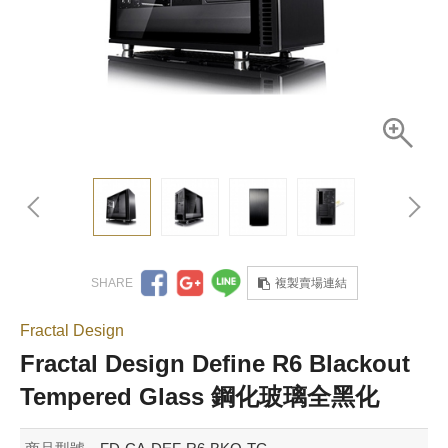
複製賣場連結
Fractal Design
Fractal Design Define R6 Blackout
Tempered Glass 鋼化玻璃全黑化