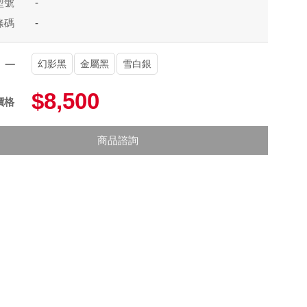
型號
-
條碼
-
幻影黑
金屬黑
雪白銀
項一
$8,500
價格
商品諮詢