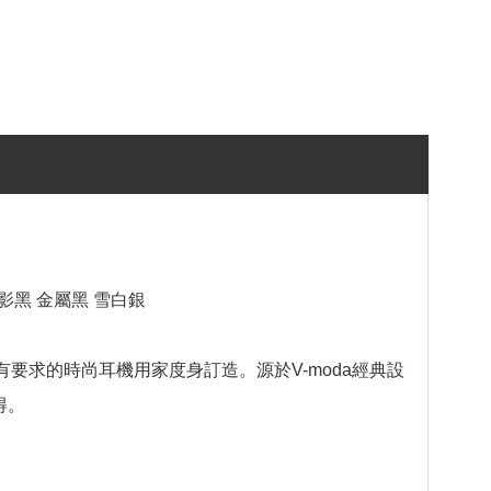
機 幻影黑 金屬黑 雪白銀
音質有要求的時尚耳機用家度身訂造。源於V-moda經典設
得。