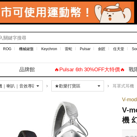
ROG
機械鍵盤
Keychron
雷蛇
Pulsar
劍匠
任天堂
So
品牌館
🔥Pulsar 6th 30%OFF大特價🔥
戰
耳罩式耳機
V-mod
V-m
機 