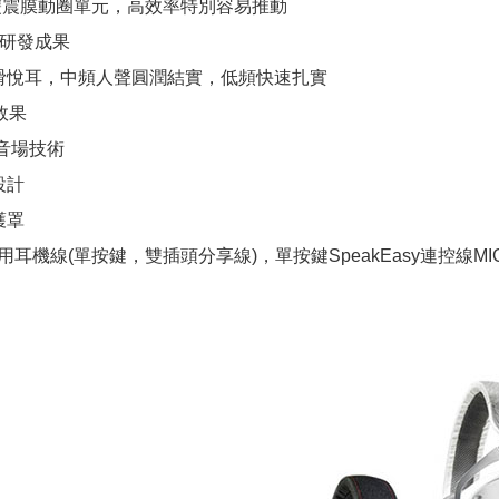
利雙震膜動圈單元，高效率特別容易推動
學研發成果
滑悅耳，中頻人聲圓潤結實，低頻快速扎實
音效果
V3音場技術
設計
護罩
ar耐用耳機線(單按鍵，雙插頭分享線)，單按鍵SpeakEasy連控線