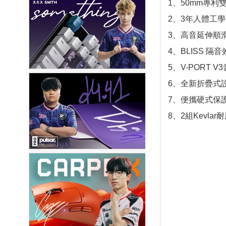
1、50mm專
2、3年人體工
3、高音延伸順
4、BLISS 隔
5、V-PORT 
6、全新折疊式
7、便攜硬式保
8、2組Kevl