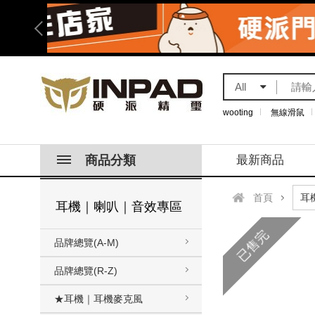
All
wooting
無線滑鼠
商品分類
最新商品
首頁
耳機｜喇叭｜音效專區
已售完
品牌總覽(A-M)
品牌總覽(R-Z)
★耳機｜耳機麥克風