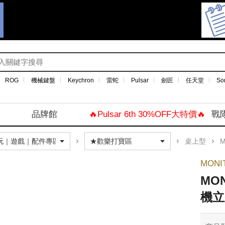
ROG
機械鍵盤
Keychron
雷蛇
Pulsar
劍匠
任天堂
So
品牌館
🔥Pulsar 6th 30%OFF大特價🔥
戰
桌上型
M
MONI
MO
機立