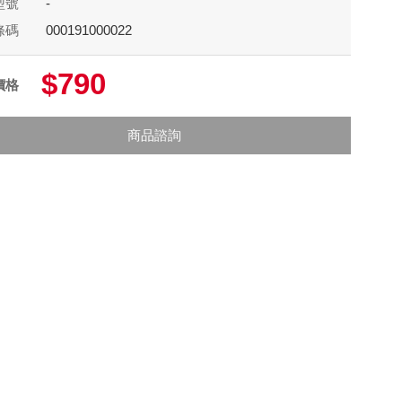
型號
-
條碼
000191000022
$790
價格
商品諮詢