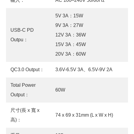
輸入：
AC 100–240V 50/60Hz
5V 3A：15W
9V 3A：27W
USB-C PD
12V 3A：36W
Outpu：
15V 3A：45W
20V 3A：60W
QC3.0 Output：
3.6V-6.5V 3A、6.5V-9V 2A
Total Power
60W
Output：
尺寸(長 x 寬 x
74 x 69 x 31mm (L x W x H)
高)：