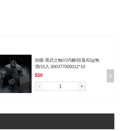
加購-黑武士軸V2/5腳/段落/62g/無
潤/10入 000377000012*10
$50
選購
-
+