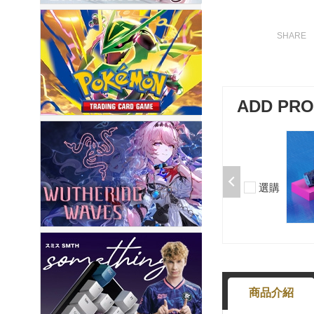
ADD PR
加購-剪刀石頭布猜拳鍵帽一盒四
入000385000289
$199
選購
-
+
商品介紹