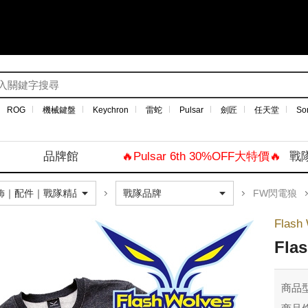
ROG
機械鍵盤
Keychron
雷蛇
Pulsar
劍匠
任天堂
So
品牌館
🔥Pulsar 6th 30%OFF大特價🔥
戰
FW閃電狼
Flas
Fla
商品