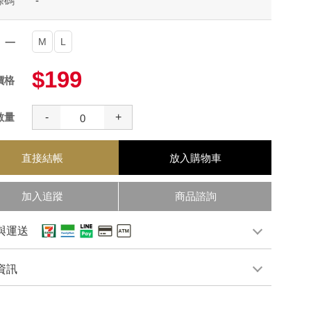
條碼
-
M
L
項一
$199
價格
數量
-
+
直接結帳
放入購物車
加入追蹤
商品諮詢
與運送
資訊