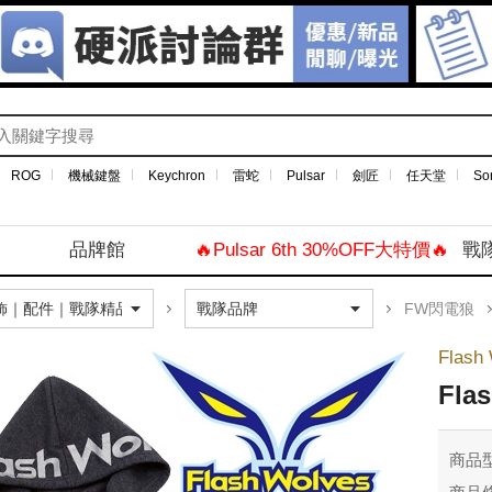
ROG
機械鍵盤
Keychron
雷蛇
Pulsar
劍匠
任天堂
So
品牌館
🔥Pulsar 6th 30%OFF大特價🔥
戰
FW閃電狼
Flas
Fl
商品