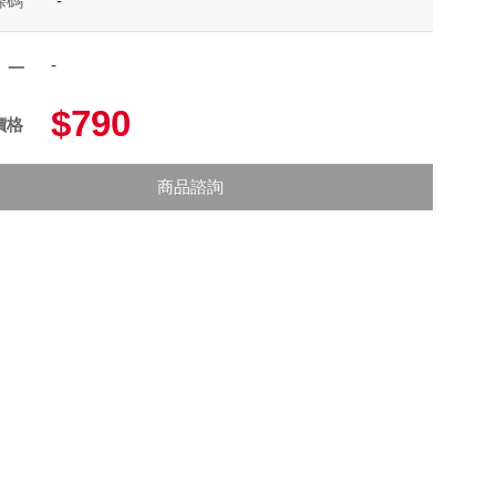
條碼
-
-
項一
$790
價格
商品諮詢