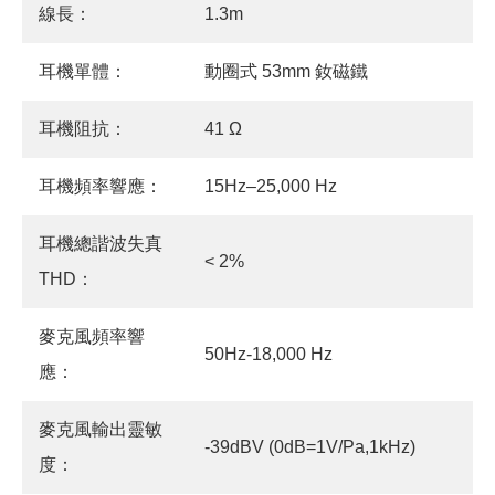
線長：
1.3m
耳機單體：
動圈式 53mm 釹磁鐵
耳機阻抗：
41 Ω
耳機頻率響應：
15Hz–25,000 Hz
耳機總諧波失真
< 2%
THD：
麥克風頻率響
50Hz-18,000 Hz
應：
麥克風輸出靈敏
-39dBV (0dB=1V/Pa,1kHz)
度：