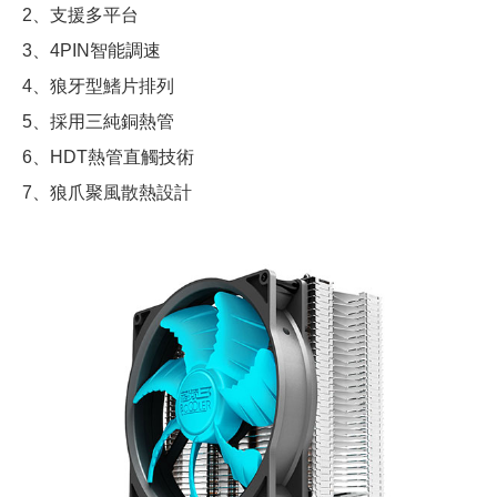
2、支援多平台
3、4PIN智能調速
4、狼牙型鰭片排列
5、採用三純銅熱管
6、HDT熱管直觸技術
7、狼爪聚風散熱設計