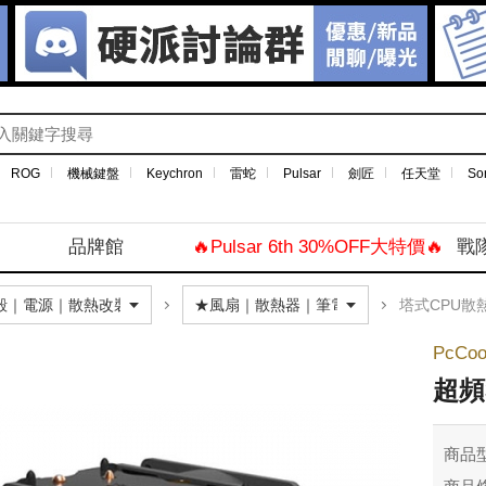
ROG
機械鍵盤
Keychron
雷蛇
Pulsar
劍匠
任天堂
So
品牌館
🔥Pulsar 6th 30%OFF大特價🔥
戰
塔式CPU散
PcCoo
超頻
商品