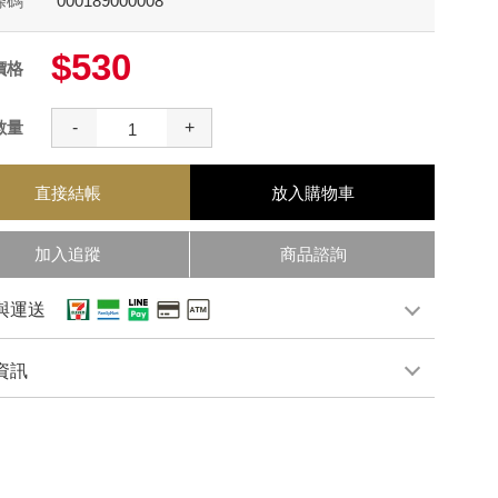
條碼
000189000008
$530
價格
數量
-
+
直接結帳
放入購物車
加入追蹤
商品諮詢
與運送
資訊