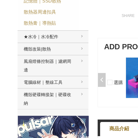
記憶體｜SSD散熱
散熱器周邊扣具
散熱膏｜導熱貼
★水冷｜水冷配件
ADD PR
機殼改裝|散熱
風扇燈條控制器｜濾網周
加購-夢境軸/5腳/段落/58g/無潤/10
入 000377000013*10
邊
$50
選購
電腦線材｜整線工具
-
+
機殼硬碟轉接架｜硬碟收
納
商品介紹