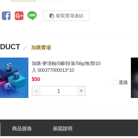
複製賣場連結
ODUCT
加購賣場
加購-黑武士軸V2/5腳/段落/62g/無
潤/10入 000377000012*10
$50
選購
-
+
商品規格
保固說明