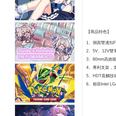
【商品特色】
1、側面雙邊扣F
2、5V、12V
3、80mm高效
4、專利支架，
5、HDT直觸
6、相容Intel LG