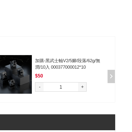
加購-剪刀石頭布猜拳鍵帽一盒四
入000385000289
$199
選購
-
+