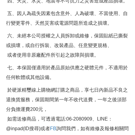
四、天災、水災、地震等不可抗力之災害造成產品損壞。
五、因人為疏失因素包含意外、人為破壞、不當使用、自
行變更零件、天然災害或電源問題所造成之損壞。
六、未經本公司授權之人員拆卸或維修，保固貼紙已撕裂
或損壞，或自行拆裝、改裝產品、任意變更規格、
或者使用非原廠配件所引起之故障與損壞。
七、本保固僅適用於產品原始供應之硬體元件，不適用於
任何軟體或其他設備。
於硬派精璽線上購物網訂購之商品，享七日內新品不良之
退換貨服務，保固期間第一年不收代送費，一年之後須部
分負擔運費200元，
如需送修商品，可透過電話:06-2080909、LINE：
@inpad(ID搜尋)或者
FB
詢問我們，如有維修及報修相關問